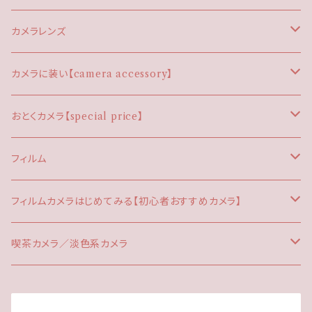
EOS
CONTAX（コンタックス）
フィルムカメラ
カメラレンズ
コンパクトカメラ
FUJI/FUJIFILM/FUJICA（フジ）
デジタルカメラ
EFマウント
カメラに装い【camera accessory】
ハーフカメラ
コンデジ
KONICA（コニカ）
M42マウント
カメラストラップ
おとくカメラ【special price】
一眼レフ
一眼レフ
CANONEOSストラップ
KYOCERA（京セラ）
OMマウント
ストロボ
プチプラ
フィルム
ミラーレス機
LEICA（ライカ）
ライカRマウント
ボディキャップ
わけありカメラ
35mm
フィルムカメラはじめてみる【初心者おすすめカメラ】
LOMOGRAPHY（ロモグラフィー）
レンズキャップ
JUNK
さくっと楽しめる
喫茶カメラ／淡色系カメラ
C35のキャップ
MAMIYA（マミヤ）
レンズフィルター
レトロ体験
喫茶カメラ