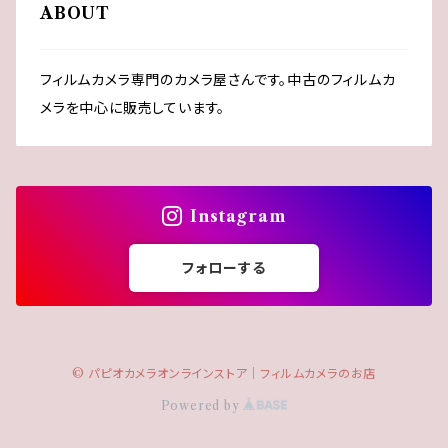
ABOUT
PENのキャップ
MINOLTA（ミノルタ）
レンズフード
一眼だけど簡単！
淡色系カメラ
TRIP35のキャップ
フィルムカメラ専門のカメラ屋さんです。中古のフィルムカ
NIKON（ニコン）
雑貨
メラを中心に販売しています。
OLYMPUS（オリンパス）
PEN
PENTAX（ペンタックス）
Instagram
TRIP
RICOH（リコー）
フォローする
YASHICA（ヤシカ）
© パピオカメラオンラインストア│フィルムカメラのお店
その他
Powered by