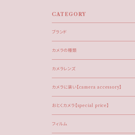
CATEGORY
ブランド
CANON（キヤノン）
カメラの種類
EOS
CONTAX（コンタックス）
フィルムカメラ
カメラレンズ
コンパクトカメラ
FUJI/FUJIFILM/FUJICA（フジ）
デジタルカメラ
EFマウント
カメラに装い【camera accessory】
ハーフカメラ
コンデジ
KONICA（コニカ）
M42マウント
カメラストラップ
おとくカメラ【special price】
一眼レフ
一眼レフ
CANONEOSストラップ
KYOCERA（京セラ）
OMマウント
ストロボ
プチプラ
フィルム