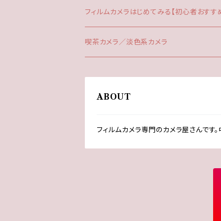
ミラーレス機
LEICA（ライカ）
ライカRマウント
ボディキャップ
わけありカメラ
35mm
フィルムカメラはじめてみる【初心者おすす
LOMOGRAPHY（ロモグラフィー）
レンズキャップ
JUNK
さくっと楽しめる
喫茶カメラ／淡色系カメラ
C35のキャップ
MAMIYA（マミヤ）
レンズフィルター
レトロ体験
喫茶カメラ
ABOUT
PENのキャップ
MINOLTA（ミノルタ）
レンズフード
一眼だけど簡単！
淡色系カメラ
TRIP35のキャップ
フィルムカメラ専門のカメラ屋さんです。
NIKON（ニコン）
雑貨
OLYMPUS（オリンパス）
PEN
PENTAX（ペンタックス）
TRIP