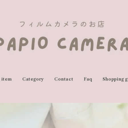
l item
Category
Contact
Faq
Shopping g