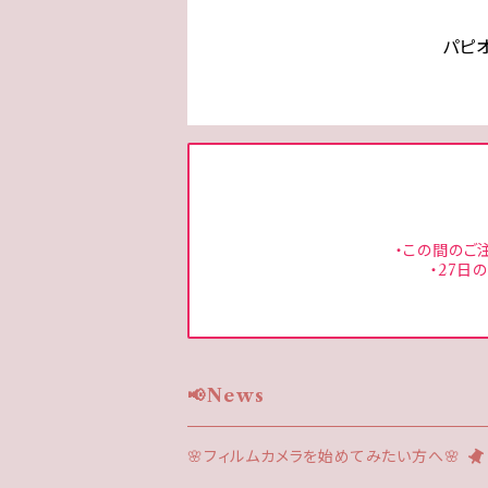
パピ
・この間のご
・27日
📢News
🌸フィルムカメラを始めてみたい方へ🌸