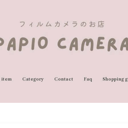
l item
Category
Contact
Faq
Shopping g