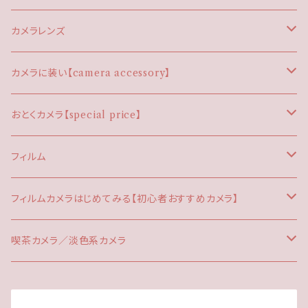
EOS
CONTAX（コンタックス）
フィルムカメラ
カメラレンズ
コンパクトカメラ
FUJI/FUJIFILM/FUJICA（フジ）
デジタルカメラ
EFマウント
カメラに装い【camera accessory】
ハーフカメラ
コンデジ
KONICA（コニカ）
M42マウント
カメラストラップ
おとくカメラ【special price】
一眼レフ
一眼レフ
CANONEOSストラップ
KYOCERA（京セラ）
OMマウント
ストロボ
プチプラ
フィルム
ミラーレス機
LEICA（ライカ）
ライカRマウント
ボディキャップ
わけありカメラ
35mm
フィルムカメラはじめてみる【初心者おすすめカメラ】
LOMOGRAPHY（ロモグラフィー）
レンズキャップ
JUNK
さくっと楽しめる
喫茶カメラ／淡色系カメラ
C35のキャップ
MAMIYA（マミヤ）
レンズフィルター
レトロ体験
喫茶カメラ