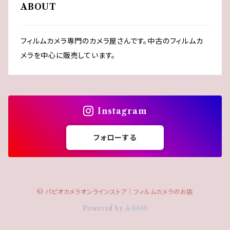
ABOUT
PENのキャップ
MINOLTA（ミノルタ）
レンズフード
一眼だけど簡単！
淡色系カメラ
TRIP35のキャップ
フィルムカメラ専門のカメラ屋さんです。中古のフィルムカ
NIKON（ニコン）
雑貨
メラを中心に販売しています。
OLYMPUS（オリンパス）
PEN
PENTAX（ペンタックス）
Instagram
TRIP
RICOH（リコー）
フォローする
YASHICA（ヤシカ）
© パピオカメラオンラインストア│フィルムカメラのお店
その他
Powered by